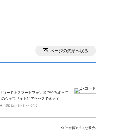
ページの先頭へ戻る
QRコードをスマートフォン等で読み取って、
このウェブサイトにアクセスできます。
https://jiaikai-k.or.jp
© 社会福祉法人慈愛会.